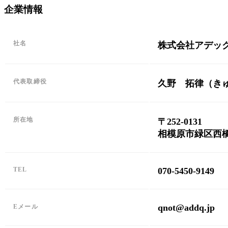
企業情報
社名
株式会社アデッ
代表取締役
久野 拓律（き
所在地
〒252-0131
相模原市緑区西橋本1
TEL
070-5450-9149
qnot@addq.jp
Eメール