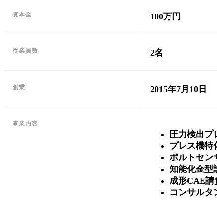
資本金
100万円
従業員数
2名
創業
2015年7月10日
事業内容
圧力検出プ
プレス機特
ボルトセン
知能化金型
成形CAE請
コンサルタ