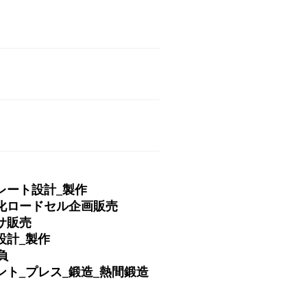
レート設計_製作
化ロードセル企画販売
サ販売
設計_製作
負
ント_プレス_鍛造_熱間鍛造